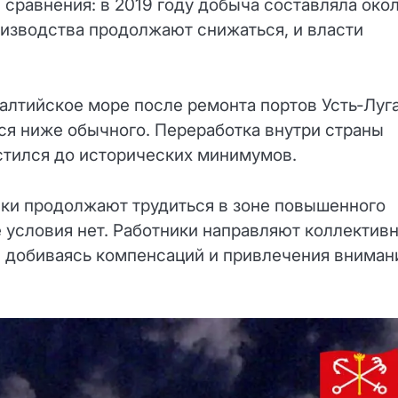
я сравнения: в 2019 году добыча составляла око
роизводства продолжают снижаться, и власти
Балтийское море после ремонта портов Усть‑Луг
тся ниже обычного. Переработка внутри страны
устился до исторических минимумов.
ники продолжают трудиться в зоне повышенного
е условия нет. Работники направляют коллектив
, добиваясь компенсаций и привлечения вниман