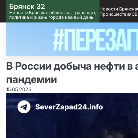
Skip
Брянск 32
Новости Брянска
to content
Новости Брянска: общество, транспорт,
Происшествия
СВ
политика и жизнь города каждый день
В России добыча нефти в 
пандемии
15.05.2026