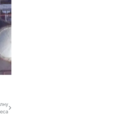
олну
неса