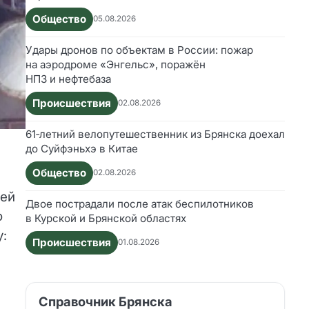
Общество
05.08.2026
Удары дронов по объектам в России: пожар
на аэродроме «Энгельс», поражён
НПЗ и нефтебаза
Происшествия
02.08.2026
61‑летний велопутешественник из Брянска доехал
до Суйфэньхэ в Китае
Общество
02.08.2026
лей
Двое пострадали после атак беспилотников
о
в Курской и Брянской областях
у:
Происшествия
01.08.2026
Справочник Брянска