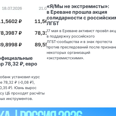
«Я/Мы не экстремисты»:
в Ереване прошла акция
солидарности с российски
ЛГБТ
17 мая в Ереване активист провёл ак
в поддержку российского
ЛГБТ‑сообщества и в знак протеста
против преследований после признан
некоторых организаций
 официальные
«экстремистскими».
р 78,32 ₽, евро
обанк установил курс
 78,32 ₽ (‑0,08 ₽),
‑0,35 ₽). Юань вырос
урсу ЦБ проходят расчёты
вых инструментов.