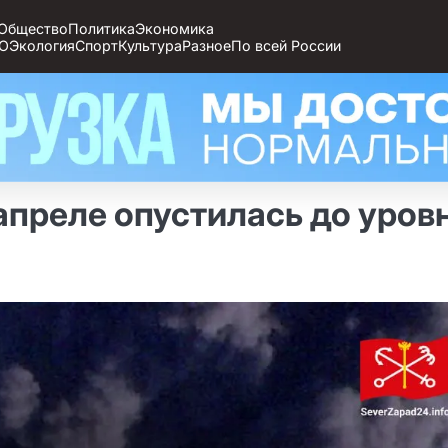
Общество
Политика
Экономика
О
Экология
Спорт
Культура
Разное
По всей России
апреле опустилась до уров