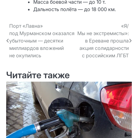
Масса боевой части — до 10 т.
Дальность полёта — до 18 000 км.
Навигация
Порт «Лавна»
«Я/
под Мурманском оказался
Мы не экстремисты»:
по записям
убыточным — десятки
в Ереване прошла
миллиардов вложений
акция солидарности
не окупились
с российским ЛГБТ
Читайте также