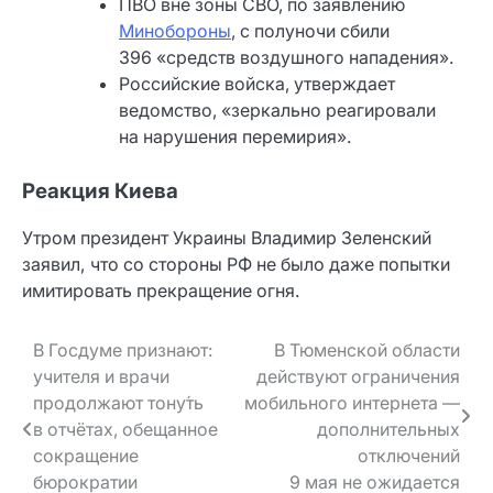
ПВО вне зоны СВО, по заявлению
Минобороны
, с полуночи сбили
396 «средств воздушного нападения».
Российские войска, утверждает
ведомство, «зеркально реагировали
на нарушения перемирия».
Реакция Киева
Утром президент Украины Владимир Зеленский
заявил, что со стороны РФ не было даже попытки
имитировать прекращение огня.
Навигация
В Госдуме признают:
В Тюменской области
учителя и врачи
действуют ограничения
по записям
продолжают тону́ть
мобильного интернета —
в отчётах, обещанное
дополнительных
сокращение
отключений
бюрократии
9 мая не ожидается