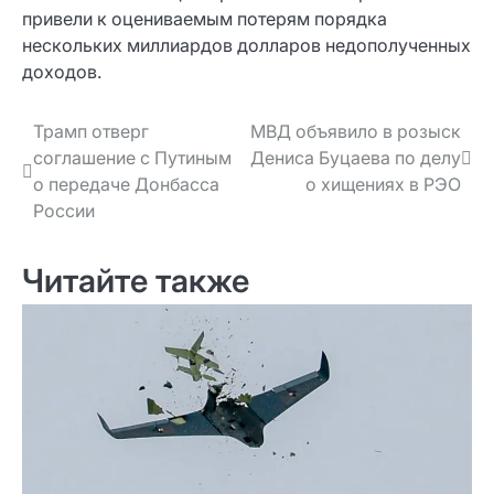
привели к оцениваемым потерям порядка
нескольких миллиардов долларов недополученных
доходов.
Навигация
Трамп отверг
МВД объявило в розыск
соглашение с Путиным
Дениса Буцаева по делу
по записям
о передаче Донбасса
о хищениях в РЭО
России
Читайте также