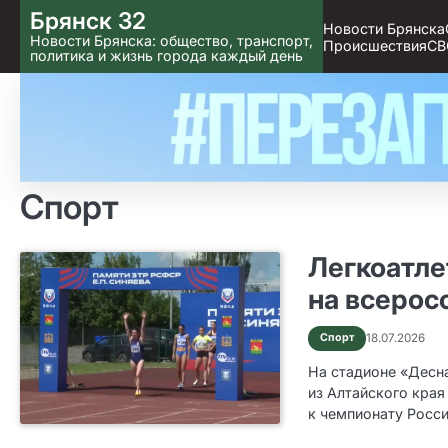
Skip
Брянск 32
Новости Брянска
to content
Новости Брянска: общество, транспорт,
Происшествия
СВ
политика и жизнь города каждый день
Спорт
Легкоатле
на всерос
Спорт
18.07.2026
На стадионе «Десна
из Алтайского края 
к чемпионату Росси