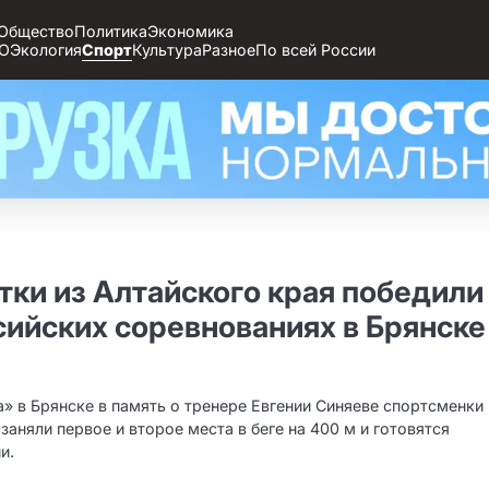
Общество
Политика
Экономика
О
Экология
Спорт
Культура
Разное
По всей России
тки из Алтайского края победили
сийских соревнованиях в Брянске
» в Брянске в память о тренере Евгении Синяеве спортсменки
заняли первое и второе места в беге на 400 м и готовятся
и.