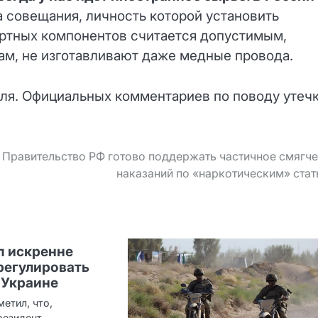
 совещания, личность которой установить
портных компонентов считается допустимым,
овам, не изготавливают даже медные провода.
еля. Официальных комментариев по поводу утеч
Правительство РФ готово поддержать частичное смягч
наказаний по «наркотическим» ста
п искренне
регулировать
 Украине
етил, что,
резидент