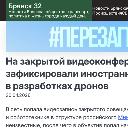
Skip
Брянск 32
Новости Брянска
to content
Новости Брянска: общество, транспорт,
Происшествия
СВ
политика и жизнь города каждый день
На закрытой видеоконфе
зафиксировали иностра
в разработках дронов
20.04.2026
В сеть попала видеозапись закрытого совещ
и робототехнике в структуре российского
Мин
неизвестные, после чего в объектив попал н