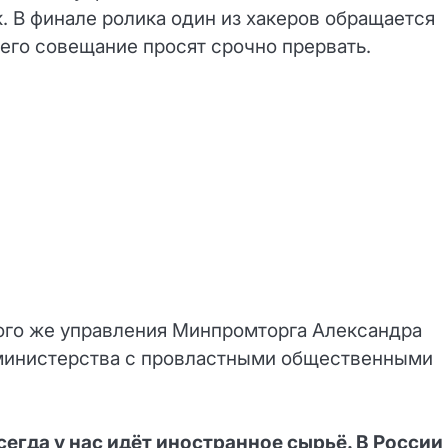
 В финале ролика один из хакеров обращается
чего совещание просят срочно прервать.
того же управления Минпромторга Александра
министерства с провластными общественными
сегда у нас идёт иностранное сырьё. В России