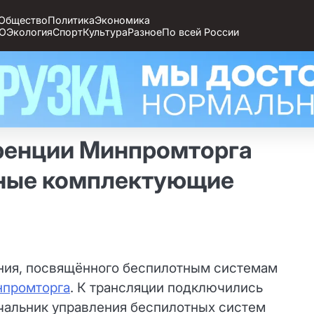
Общество
Политика
Экономика
О
Экология
Спорт
Культура
Разное
По всей России
ренции Минпромторга
нные комплектующие
ания, посвящённого беспилотным системам
промторга
. К трансляции подключились
ачальник управления беспилотных систем