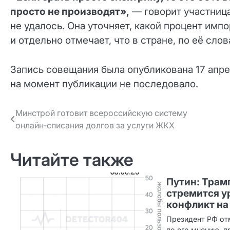
просто не производят»,
— говорит участница
не удалось. Она уточняет, какой процент им
и отдельно отмечает, что в стране, по её сл
Запись совещания была опубликована 17 апр
на момент публикации не последовало.
Навигация
Минстрой готовит всероссийскую систему
онлайн‑списания долгов за услуги ЖКХ
по записям
Читайте также
Путин: Трам
стремится у
конфликт на
Президент РФ отм
по его мнению, п