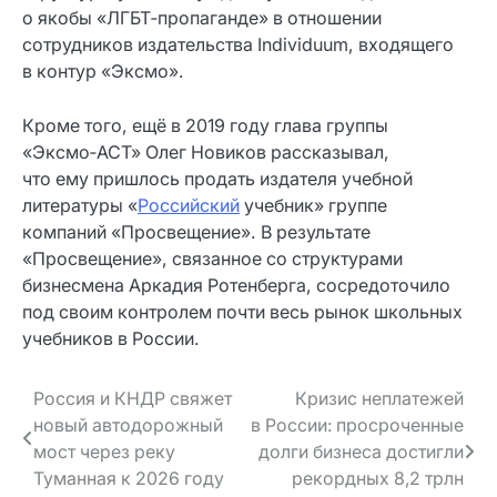
о якобы «ЛГБТ‑пропаганде» в отношении
сотрудников издательства Individuum, входящего
в контур «Эксмо».
Кроме того, ещё в 2019 году глава группы
«Эксмо‑АСТ» Олег Новиков рассказывал,
что ему пришлось продать издателя учебной
литературы «
Российский
учебник» группе
компаний «Просвещение». В результате
«Просвещение», связанное со структурами
бизнесмена Аркадия Ротенберга, сосредоточило
под своим контролем почти весь рынок школьных
учебников в России.
Навигация
Россия и КНДР свяжет
Кризис неплатежей
новый автодорожный
в России: просроченные
по записям
мост через реку
долги бизнеса достигли
Туманная к 2026 году
рекордных 8,2 трлн