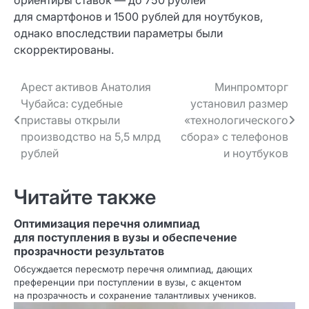
ориентиры ставок — до 750 рублей
для смартфонов и 1500 рублей для ноутбуков,
однако впоследствии параметры были
скорректированы.
Навигация
Арест активов Анатолия
Минпромторг
Чубайса: судебные
установил размер
по записям
приставы открыли
«технологического
производство на 5,5 млрд
сбора» с телефонов
рублей
и ноутбуков
Читайте также
Оптимизация перечня олимпиад
для поступления в вузы и обеспечение
прозрачности результатов
Обсуждается пересмотр перечня олимпиад, дающих
преференции при поступлении в вузы, с акцентом
на прозрачность и сохранение талантливых учеников.