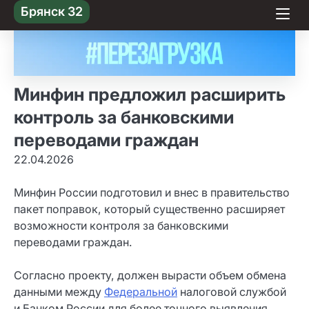
Skip
Брянск 32
to content
Минфин предложил расширить
контроль за банковскими
переводами граждан
22.04.2026
Минфин России подготовил и внес в правительство
пакет поправок, который существенно расширяет
возможности контроля за банковскими
переводами граждан.
Согласно проекту, должен вырасти объем обмена
данными между
Федеральной
налоговой службой
и Банком России для более точного выявления