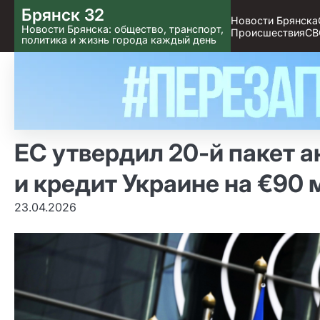
Skip
Брянск 32
Новости Брянска
to content
Новости Брянска: общество, транспорт,
Происшествия
СВ
политика и жизнь города каждый день
ЕС утвердил 20‑й пакет 
и кредит Украине на €90
23.04.2026