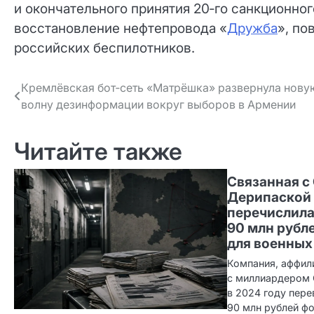
и окончательного принятия 20‑го санкционног
восстановление нефтепровода «
Дружба
», по
российских беспилотников.
Навигация
Кремлёвская бот‑сеть «Матрёшка» развернула нову
волну дезинформации вокруг выборов в Армении
по записям
Читайте также
Связанная с
Дерипаской
перечислила
90 млн рубл
для военных
Компания, аффил
с миллиардером 
в 2024 году пер
90 млн рублей фо