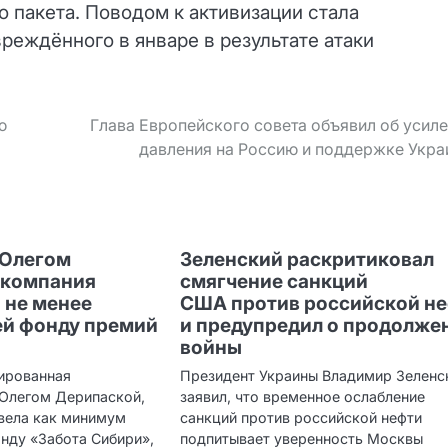
о пакета. Поводом к активизации стала
вреждённого в январе в результате атаки
ю
Глава Европейского совета объявил об усил
давления на Россию и поддержке Укр
 Олегом
Зеленский раскритиковал
 компания
смягчение санкций
 не менее
США против российской н
ей фонду премий
и предупредил о продолже
войны
ированная
Президент Украины Владимир Зеленс
Олегом Дерипаской,
заявил, что временное ослабление
евела как минимум
санкций против российской нефти
нду «Забота Сибири»,
подпитывает уверенность Москвы