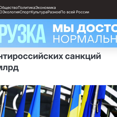
Общество
Политика
Экономика
О
Экология
Спорт
Культура
Разное
По всей России
антироссийских санкций
 млрд