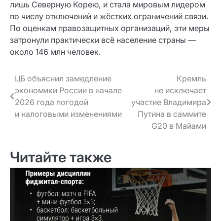
лишь Северную Корею, и стала мировым лидером
по числу отключений и жёстких ограничений связи.
По оценкам правозащитных организаций, эти меры
затронули практически всё население страны —
около 146 млн человек.
Навигация
ЦБ объяснил замедление
Кремль
экономики России в начале
не исключает
по записям
2026 года погодой
участие Владимира
и налоговыми изменениями
Путина в саммите
G20 в Майами
Читайте также