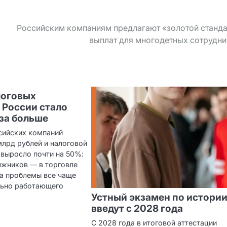
Российским компаниям предлагают «золотой станд
выплат для многодетных сотрудн
логовых
 России стало
аза больше
ссийских компаний
млрд рублей и налоговой
выросло почти на 50%:
лжников — в торговле
 а проблемы все чаще
льно работающего
Устный экзамен по истори
введут с 2028 года
С 2028 года в итоговой аттестации