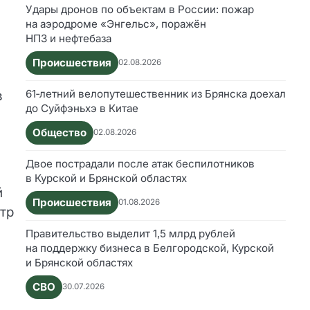
Удары дронов по объектам в России: пожар
на аэродроме «Энгельс», поражён
НПЗ и нефтебаза
Происшествия
02.08.2026
61‑летний велопутешественник из Брянска доехал
в
до Суйфэньхэ в Китае
Общество
02.08.2026
Двое пострадали после атак беспилотников
в Курской и Брянской областях
й
Происшествия
01.08.2026
тр
Правительство выделит 1,5 млрд рублей
на поддержку бизнеса в Белгородской, Курской
и Брянской областях
СВО
30.07.2026