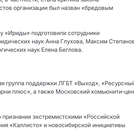
кстов организации был назван «бредовым
у «Ириды» подготовили сотрудники
идических наук Анна Глухова, Максим Степано
гических наук Елена Беглова.
ая группа поддержки ЛГБТ «Выход», «Ресурсны
Парни плюс», а также Московский комьюнити‑цен
о признании экстремистскими «Российской
ения «Каллисто» и новосибирской инициативы