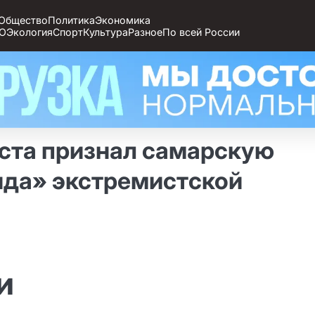
Общество
Политика
Экономика
О
Экология
Спорт
Культура
Разное
По всей России
ста признал самарскую
да» экстремистской
и