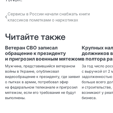
Навигация
Сервисы в России начали снабжать книги
классиков пометками о наркотиках
по записям
Читайте также
Ветеран СВО записал
Крупных на
обращение к президенту
должников в
и пригрозил военным мятежом
в полтора р
Мужчина, представившийся ветераном
За год число ро
войны в Украине, опубликовал
с выручкой от 2 
видеообращение к президенту, где заявил
задолженностью 
о пытках в армии, потребовал эфир
больше всего до
на федеральном телеканале и пригрозил
и строительстве,
мятежом, если его требования не будут
возникают у реа
выполнены.
бизнеса.