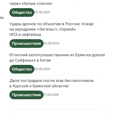
через «белые списки»
Общество
05.08.2026
вы
Удары дронов по объектам в России: пожар
на аэродроме «Энгельс», поражён
НПЗ и нефтебаза
Происшествия
02.08.2026
61‑летний велопутешественник из Брянска доехал
до Суйфэньхэ в Китае
Общество
02.08.2026
Двое пострадали после атак беспилотников
в Курской и Брянской областях
Происшествия
01.08.2026