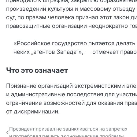
приводило к штрафам, закрытию образователь
произведений культуры и массовому отъезду 
суд по правам человека признал этот закон
правозащитные организации неоднократно го
«Российское государство пытается делать
неких „агентов Запада“», — отмечает прав
Что это означает
Признание организаций экстремистскими вле
и административные последствия для участни
ограничение возможностей для оказания пра
от дискриминации.
Навигация
Президент призвал не зацикливаться на запретах
и потребовал решить экономические проблемы