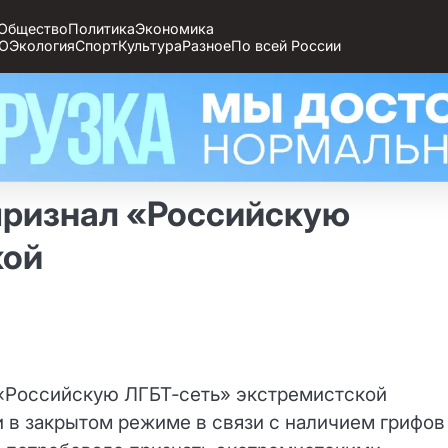
Общество
Политика
Экономика
О
Экология
Спорт
Культура
Разное
По всей России
признал «Российскую
кой
 «Российскую ЛГБТ‑сеть» экстремистской
 в закрытом режиме в связи с наличием грифов