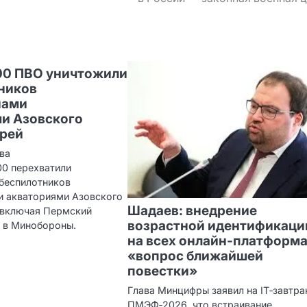
:00 ПВО уничтожили
тников
нами
ми Азовского
орей
ва
00 перехватили
 беспилотников
 и акваториями Азовского
Шадаев: внедрение
 включая Пермский
возрастной идентификаци
 в Минобороны.
на всех онлайн‑платформ
«вопрос ближайшей
повестки»
Глава Минцифры заявил на IT‑завтра
ПМЭФ‑2026, что встраивание