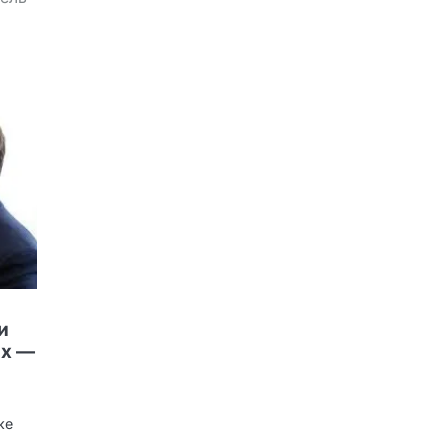
и
ах —
ке