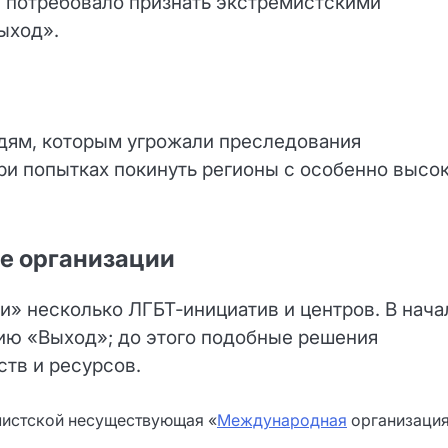
 потребовало признать экстремистскими
ыход».
дям, которым угрожали преследования
при попытках покинуть регионы с особенно высо
е организации
» несколько ЛГБТ‑инициатив и центров. В нача
цию «Выход»; до этого подобные решения
тв и ресурсов.
мистской несуществующая «
Международная
организаци