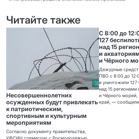
по записям
Читайте также
С 8:00 до 12
127 беспило
над 15 регио
и акватория
и Чёрного м
Дежурные средст
ПВО с 8:00 до 12:
и уничтожили 127
над 15 регионами
Несовершеннолетних
и Чёрного морей,
осужденных будут привлекать
край, — сообщили
к патриотическим,
спортивным и культурным
мероприятиям
Согласно документу правительства,
УФСИН совместно с Росмолодежью