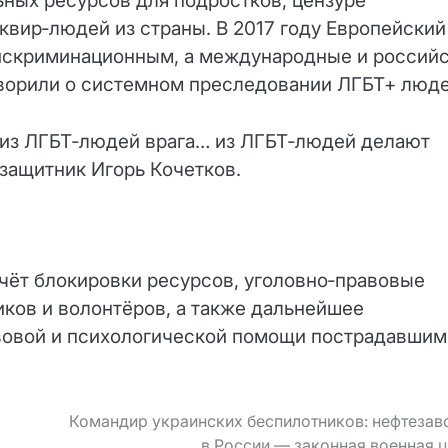
ных ресурсов для подростков, цензуре
квир‑людей из страны. В 2017 году Европейский
 дискриминационным, а международные и россий
ворили о системном преследовании ЛГБТ+ люде
 из ЛГБТ‑людей врага… из ЛГБТ‑людей делают
озащитник Игорь Кочетков.
чёт блокировки ресурсов, уголовно‑правовые
ков и волонтёров, а также дальнейшее
вовой и психологической помощи пострадавшим
Командир украинских беспилотников: нефтеза
в России — законная военная 