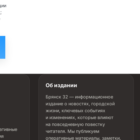
ции
;
е
Об издании
Брянск 32 — информационное
издание о новостях, городской
жизни, ключевых событиях
и изменениях, которые влияют
на повседневную повестку
ративные
читателя. Мы публикуем
ия
оперативные материалы, заметки,