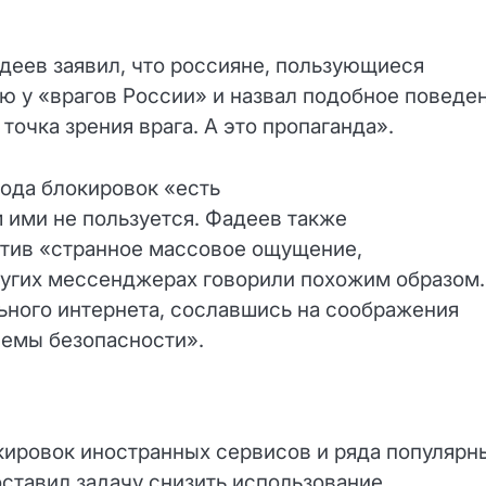
деев заявил, что россияне, пользующиеся
ю у «врагов России» и назвал подобное поведе
 точка зрения врага. А это пропаганда».
хода блокировок «есть
м ими не пользуется. Фадеев также
тив «странное массовое ощущение,
других мессенджерах говорили похожим образом.
ного интернета, сославшись на соображения
лемы безопасности».
кировок иностранных сервисов и ряда популярн
ставил задачу снизить использование