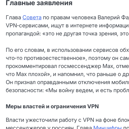
Главные заявления
Глава
Совета
по правам человека Валерий Фа
VPN‑сервисами, ищут в интернете информаци
пропагандой: «это не другая точка зрения, это
По его словам, в использовании сервисов об
что‑то противоестественное», поэтому он са
прокомментировал госмессенджер Max, отме
что Max плохой», и напомнил, что раньше о 
Он признал оправданными отключения мобиль
безопасности: «Мы войну ведем, и есть проб
Меры властей и ограничения VPN
Власти ужесточили работу с VPN на фоне бло
мессенджеров у россиян. Глава
Минцифры
по