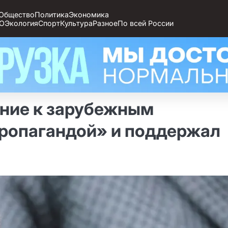
Общество
Политика
Экономика
О
Экология
Спорт
Культура
Разное
По всей России
ение к зарубежным
пропагандой» и поддержал