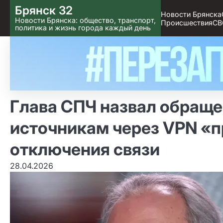
Skip
Брянск 32
Новости Брянска
to content
Новости Брянска: общество, транспорт,
Происшествия
СВ
политика и жизнь города каждый день
Глава СПЧ назвал обращ
источникам через VPN «
отключения связи
28.04.2026