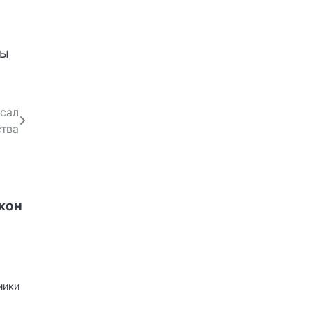
ры
сал
ства
акон
ники