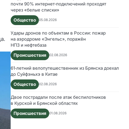
почти 90% интернет‑подключений проходят
через «белые списки»
Общество
05.08.2026
Удары дронов по объектам в России: пожар
а.
на аэродроме «Энгельс», поражён
НПЗ и нефтебаза
Происшествия
02.08.2026
61‑летний велопутешественник из Брянска доехал
до Суйфэньхэ в Китае
Общество
02.08.2026
Двое пострадали после атак беспилотников
в Курской и Брянской областях
Происшествия
01.08.2026