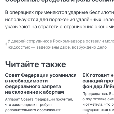
В операциях применяются ударные беспилотн
используются для поражения удалённых целе
указывают на стратегию ограничения экономи
Навигация
У дверей сотрудников Роскомнадзора оставили моло
жидкостью — задержаны двое, возбуждено дело
по записям
Читайте также
Совет Федерации усомнился
ЕК готовит 
в необходимости
санкций про
федерального запрета
фон дер Ляй
на склонение к абортам
Председатель Е
о подготовке оче
Аппарат Совета Федерации посчитал,
и отметила, что 
что законопроект требует
ощущают эконом
дополнительного обоснования: