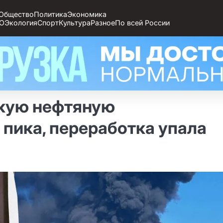
Общество
Политика
Экономика
О
Экология
Спорт
Культура
Разное
По всей России
скую нефтяную
 пика, переработка упала