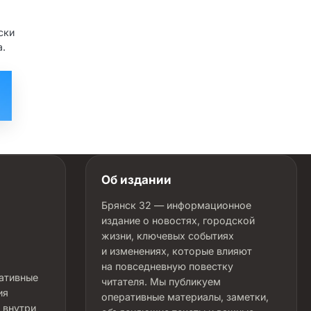
ски
а.
Об издании
Брянск 32 — информационное
издание о новостях, городской
жизни, ключевых событиях
и изменениях, которые влияют
на повседневную повестку
ративные
читателя. Мы публикуем
ия
оперативные материалы, заметки,
 внутри