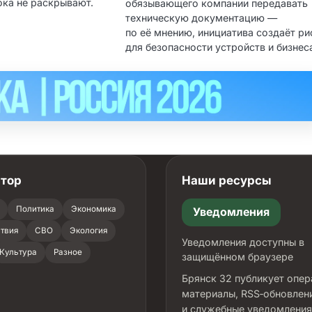
ока не раскрывают.
обязывающего компании передавать
техническую документацию —
по её мнению, инициатива создаёт ри
для безопасности устройств и бизнес
атор
Наши ресурсы
Политика
Экономика
Уведомления
твия
СВО
Экология
Уведомления доступны в
Культура
Разное
защищённом браузере
Брянск 32 публикует опе
материалы, RSS‑обновлен
и служебные уведомления