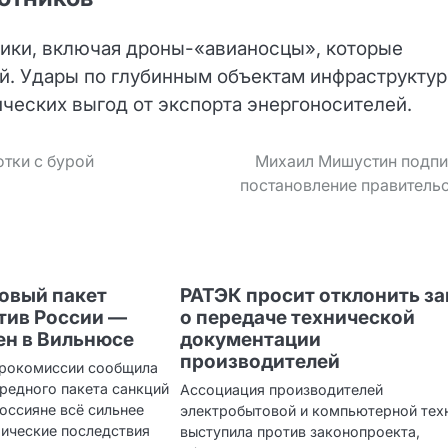
ики, включая дроны-«авианосцы», которые
й. Удары по глубинным объектам инфраструкту
ческих выгод от экспорта энергоносителей.
тки с бурой
Михаил Мишустин подпи
постановление правитель
новый пакет
РАТЭК просит отклонить з
тив России —
о передаче технической
ен в Вильнюсе
документации
производителей
врокомиссии сообщила
редного пакета санкций
Ассоциация производителей
россияне всё сильнее
электробытовой и компьютерной тех
ические последствия
выступила против законопроекта,