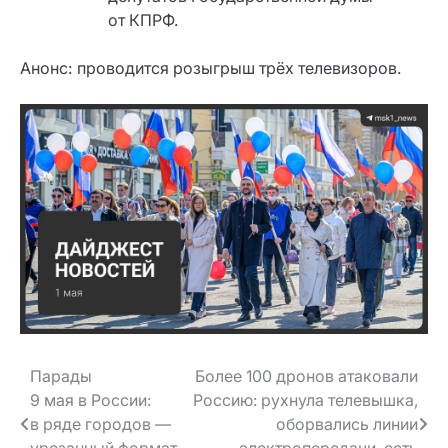
от КПРФ.
Анонс: проводится розыгрыш трёх телевизоров.
Навигация
Парады
Более 100 дронов атаковали
9 мая в России:
Россию: рухнула телевышка,
по записям
в ряде городов —
оборвались линии
урезанный формат
электропередачи, есть