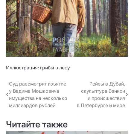
Иллюстрация: грибы в лесу
Навигация
Суд рассмотрит изъятие
Рейсы в Дубай,
у Вадима Мошковича
скульптура Бэнкси
по записям
имущества на несколько
и происшествия
миллиардов рублей
в Петербурге и мире
Читайте также