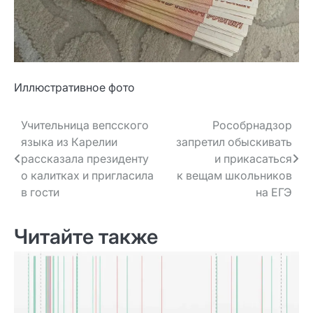
Иллюстративное фото
Навигация
Учительница вепсского
Рособрнадзор
языка из Карелии
запретил обыскивать
по записям
рассказала президенту
и прикасаться
о калитках и пригласила
к вещам школьников
в гости
на ЕГЭ
Читайте также