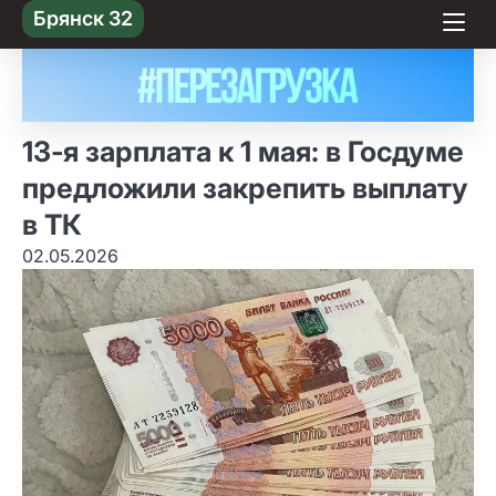
Skip
Брянск 32
to content
13‑я зарплата к 1 мая: в Госдуме
предложили закрепить выплату
в ТК
02.05.2026