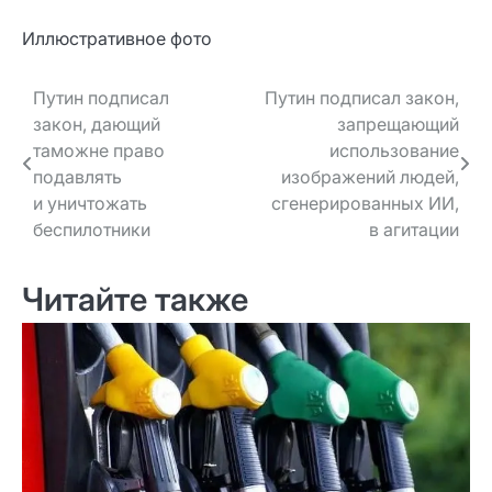
Иллюстративное фото
Навигация
Путин подписал
Путин подписал закон,
закон, дающий
запрещающий
по записям
таможне право
использование
подавлять
изображений людей,
и уничтожать
сгенерированных ИИ,
беспилотники
в агитации
Читайте также