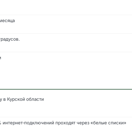
 месяца
градусов.
и
у в Курской области
0% интернет‑подключений проходят через «белые списки»