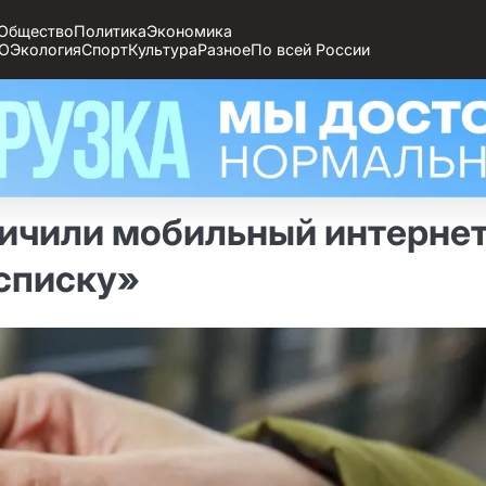
Общество
Политика
Экономика
О
Экология
Спорт
Культура
Разное
По всей России
ничили мобильный интернет
 списку»