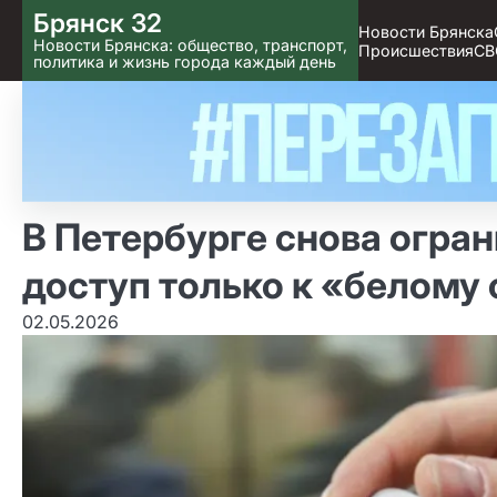
Skip
Брянск 32
Новости Брянска
to content
Новости Брянска: общество, транспорт,
Происшествия
СВ
политика и жизнь города каждый день
В Петербурге снова огра
доступ только к «белому
02.05.2026