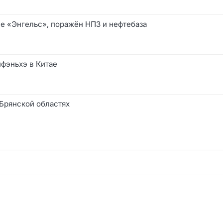
е «Энгельс», поражён НПЗ и нефтебаза
йфэньхэ в Китае
 Брянской областях