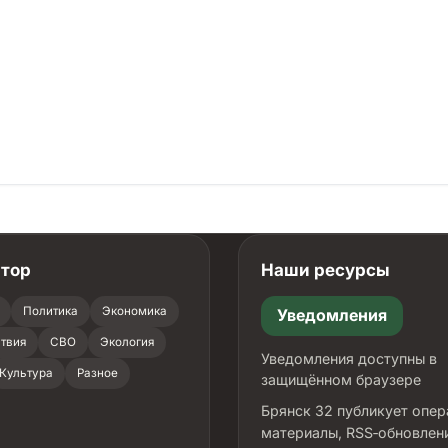
атор
Наши ресурсы
Политика
Экономика
Уведомления
твия
СВО
Экология
Уведомления доступны в
Культура
Разное
защищённом браузере
Брянск 32 публикует опе
материалы, RSS‑обновлен