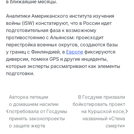
в ближайшие месяцы.
Аналитики Американского института изучения
войны (ISW) констатируют, что в России идет
подготовительная фаза к возможному
противостоянию с Альянсом: происходит
перестройка военных округов, создаются базы
у границ с Финляндией, в
Европе
фиксируются
диверсии, помехи GPS и другие инциденты,
которые эксперты рассматривают как элементы
подготовки.
Навигация
Авторка петиции
В Госдуме призвали
о домашнем насилии
бойкотировать проект
по записям
потребовала от Госдумы
на Куршской косе,
принять законопроекты
названный «Стена
о защите жертв
смерти»