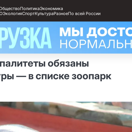
Общество
Политика
Экономика
О
Экология
Спорт
Культура
Разное
По всей России
палитеты обязаны
уры — в списке зоопарк