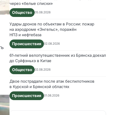
через «белые списки»
Общество
05.08.2026
Удары дронов по объектам в России: пожар
на аэродроме «Энгельс», поражён
НПЗ и нефтебаза
Происшествия
02.08.2026
ть
61‑летний велопутешественник из Брянска доехал
до Суйфэньхэ в Китае
Общество
02.08.2026
Двое пострадали после атак беспилотников
в Курской и Брянской областях
Происшествия
01.08.2026