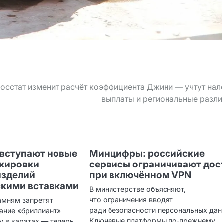
осстат изменит расчёт коэффициента Джини — учтут нал
выплаты и региональные разл
я вступают новые
Минцифры: российские
ркировки
сервисы ограничивают дос
изделий
при включённом VPN
скими вставками
В министерстве объясняют,
что ограничения вводят
мням запретят
ради безопасности персональных дан
ание «бриллиант»
Ключевые платформы по‑прежнему
у в каратах — теперь