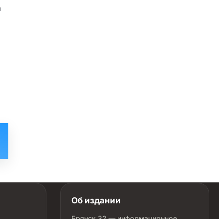
м
Об издании
Брянск 32 — информационное