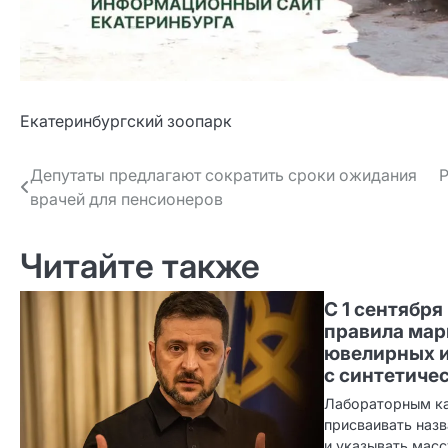
Екатеринбургский зоопарк
Навигация
Депутаты предлагают сократить сроки ожидания
Р
врачей для пенсионеров
по записям
Читайте также
С 1 сентябр
правила ма
ювелирных 
с синтетиче
Лабораторным ка
присваивать назв
и указывать масс