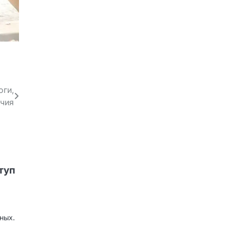
оги,
ичия
туп
ных.