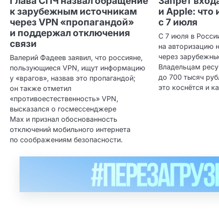
Глава СПЧ назвал обращение
Запрет вход
к зарубежным источникам
и Apple: что
через VPN «пропагандой»
с 7 июля
и поддержал отключения
С 7 июля в Росси
связи
на авторизацию н
через зарубежные
Валерий Фадеев заявил, что россияне,
Владельцам ресу
пользующиеся VPN, ищут информацию
до 700 тысяч руб
у «врагов», назвав это пропагандой;
это коснётся и к
он также отметил
«противоестественность» VPN,
высказался о госмессенджере
Max и признал обоснованность
отключений мобильного интернета
по соображениям безопасности.