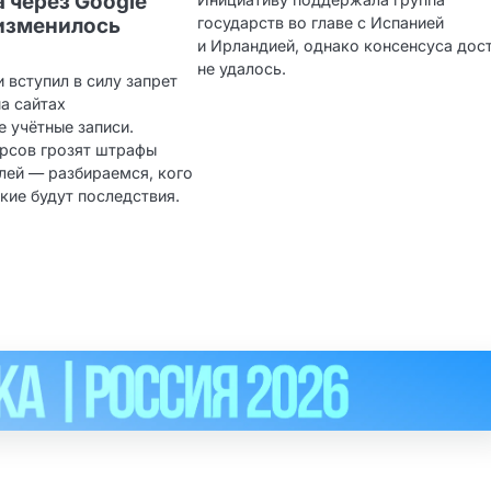
а через Google
 изменилось
государств во главе с Испанией
и Ирландией, однако консенсуса дос
не удалось.
и вступил в силу запрет
а сайтах
 учётные записи.
рсов грозят штрафы
лей — разбираемся, кого
акие будут последствия.