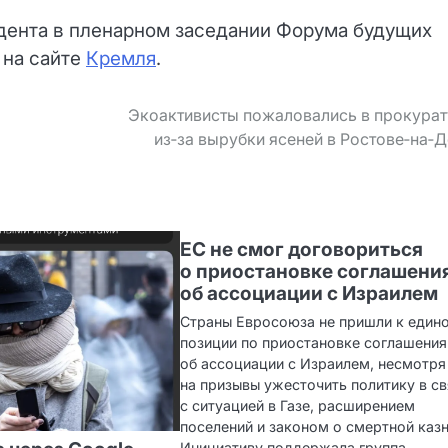
идента в пленарном заседании Форума будущих
 на сайте
Кремля
.
Экоактивисты пожаловались в прокура
из‑за вырубки ясеней в Ростове‑на‑
ЕС не смог договориться
о приостановке соглашени
об ассоциации с Израилем
Страны Евросоюза не пришли к един
позиции по приостановке соглашения
об ассоциации с Израилем, несмотря
на призывы ужесточить политику в св
с ситуацией в Газе, расширением
поселений и законом о смертной казн
Инициативу поддержала группа