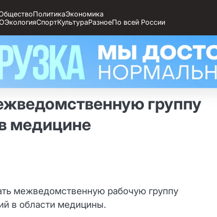
Общество
Политика
Экономика
О
Экология
Спорт
Культура
Разное
По всей России
межведомственную группу
 в медицине
ать межведомственную рабочую группу
ий в области медицины.