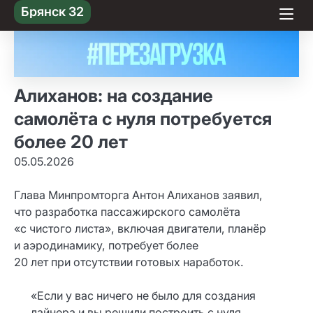
Skip
Брянск 32
to content
Алиханов: на создание
самолёта с нуля потребуется
более 20 лет
05.05.2026
Глава Минпромторга Антон Алиханов заявил,
что разработка пассажирского самолёта
«с чистого листа», включая двигатели, планёр
и аэродинамику, потребует более
20 лет при отсутствии готовых наработок.
«Если у вас ничего не было для создания
лайнера и вы решили построить с нуля