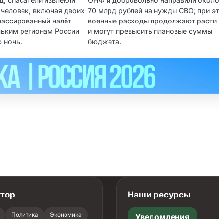
; спасатели извлекли
ОНФ и добровольно направили окол
1 человек, включая двоих
70 млрд рублей на нужды СВО; при э
массированный налёт
военные расходы продолжают расти
льким регионам России
и могут превысить плановые суммы
 ночь.
бюджета.
атор
Наши ресурсы
Политика
Экономика
Уведомления