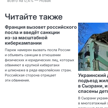
всего на 0,4% — Новак
по записям
Читайте также
Франция вызовет российского
посла и введёт санкции
из‑за масштабной
киберкампании
Париж намерен вызвать посла России
и объявить санкции в отношении
физических и юридических лиц, которых
обвиняют в крупной кибератаки
и шпионаже в ряде европейских стран.
Украинский 
Российская сторона отрицает
подъезд жил
эти обвинения.
в Сызрани, 
спасены дет
В Сызрани украи
в многоэтажный 