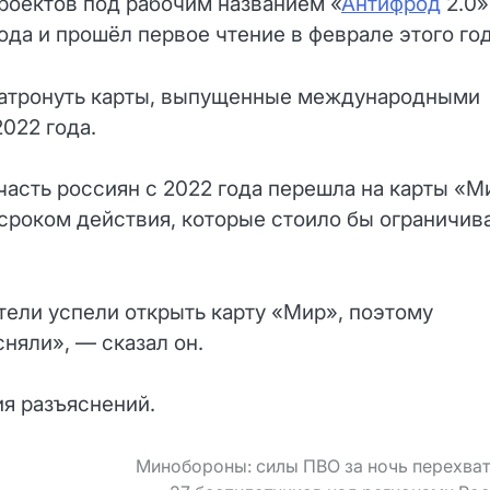
роектов под рабочим названием «
Антифрод
2.0»
ода и прошёл первое чтение в феврале этого год
о затронуть карты, выпущенные международными
022 года.
часть россиян с 2022 года перешла на карты «М
сроком действия, которые стоило бы ограничива
тели успели открыть карту «Мир», поэтому
сняли», — сказал он.
ия разъяснений.
Минобороны: силы ПВО за ночь перехва