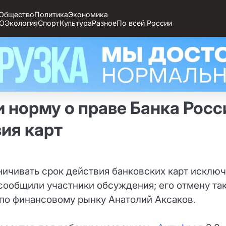
Общество
Политика
Экономика
О
Экология
Спорт
Культура
Разное
По всей России
 норму о праве Банка Росс
ия карт
ничивать срок действия банковских карт исклю
 сообщили участники обсуждения; его отмену та
по финансовому рынку Анатолий Аксаков.