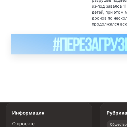
разрушив подъезд
из‑под завалов 1
детей, при этом 
дронов по неско
продолжался всю
Информация
Рубрик
О проекте
Общество