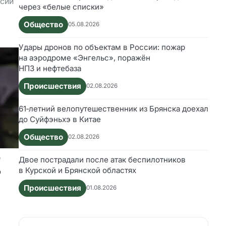
ссии
через «белые списки»
Общество
05.08.2026
Удары дронов по объектам в России: пожар
на аэродроме «Энгельс», поражён
НПЗ и нефтебаза
Происшествия
02.08.2026
61‑летний велопутешественник из Брянска доехал
до Суйфэньхэ в Китае
Общество
02.08.2026
е
Двое пострадали после атак беспилотников
д
в Курской и Брянской областях
Происшествия
01.08.2026