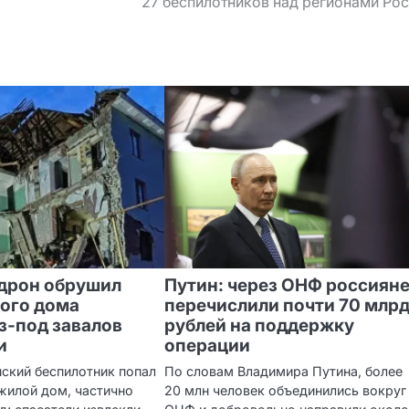
27 беспилотников над регионами Ро
дрон обрушил
Путин: через ОНФ россиян
ого дома
перечислили почти 70 млр
из‑под завалов
рублей на поддержку
и
операции
нский беспилотник попал
По словам Владимира Путина, более
жилой дом, частично
20 млн человек объединились вокруг