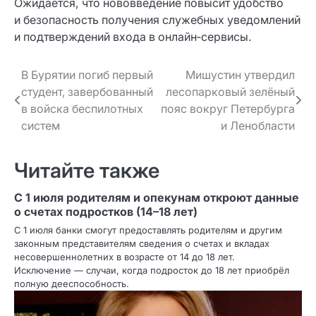
Ожидается, что нововведение повысит удобство
и безопасность получения служебных уведомлений
и подтверждений входа в онлайн‑сервисы.
Навигация
В Бурятии погиб первый
Мишустин утвердил
студент, завербованный
лесопарковый зелёный
по записям
в войска беспилотных
пояс вокруг Петербурга
систем
и Ленобласти
Читайте также
С 1 июля родителям и опекунам откроют данные
о счетах подростков (14–18 лет)
С 1 июля банки смогут предоставлять родителям и другим
законным представителям сведения о счетах и вкладах
несовершеннолетних в возрасте от 14 до 18 лет.
Исключение — случаи, когда подросток до 18 лет приобрёл
полную дееспособность.