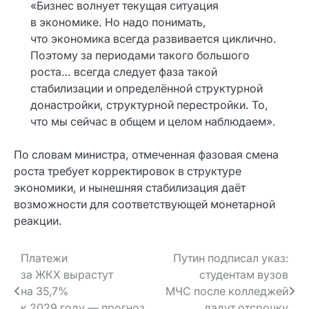
«Бизнес волнует текущая ситуация
в экономике. Но надо понимать,
что экономика всегда развивается циклично.
Поэтому за периодами такого большого
роста… всегда следует фаза такой
стабилизации и определённой структурной
донастройки, структурной перестройки. То,
что мы сейчас в общем и целом наблюдаем».
По словам министра, отмеченная фазовая смена
роста требует корректировок в структуре
экономики, и нынешняя стабилизация даёт
возможности для соответствующей монетарной
реакции.
Навигация
Платежи
Путин подписал указ:
за ЖКХ вырастут
студентам вузов
по записям
на 35,7%
МЧС после колледжей
к 2029 году — прогноз
дадут отсрочку