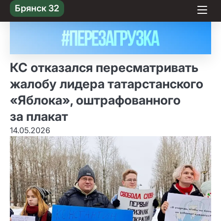
Skip
Брянск 32
to content
КС отказался пересматривать
жалобу лидера татарстанского
«Яблока», оштрафованного
за плакат
14.05.2026