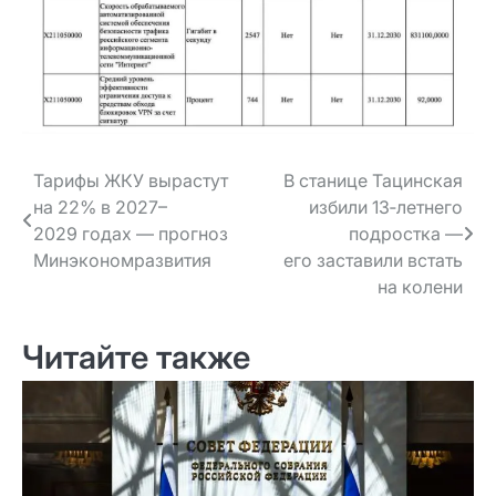
Навигация
Тарифы ЖКУ вырастут
В станице Тацинская
на 22% в 2027–
избили 13‑летнего
по записям
2029 годах — прогноз
подростка —
Минэкономразвития
его заставили встать
на колени
Читайте также