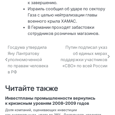
к завершению.
Израиль сообщил об ударе по сектору
Газа с целью нейтрализации главы
военного крыла ХАМАС.
В Германии проходят забастовки
сотрудников розничных магазинов.
Навигация
Госдума утвердила
Путин подписал указ
Яну Лантратову
об единых мерах
по записям
уполномоченной
поддержки участников
по правам человека
«СВО» по всей России
в РФ
Читайте также
Инвестпланы промышленности вернулись
к кризисным уровням 2008–2009 годов
Доля компаний, оценивающих инвестиции
как «нормальные», упала до 38%. Доступность кредитов