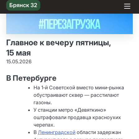
Skip
Брянск 32
to content
Главное к вечеру пятницы,
15 мая
15.05.2026
В Петербурге
На 1‑й Советской вместо мини‑рынка
обустраивают сквер — расстилают
газоны.
У станции метро «Девяткино»
оштрафовали продавца красноухих
черепах.
В
Ленинградской
области задержан