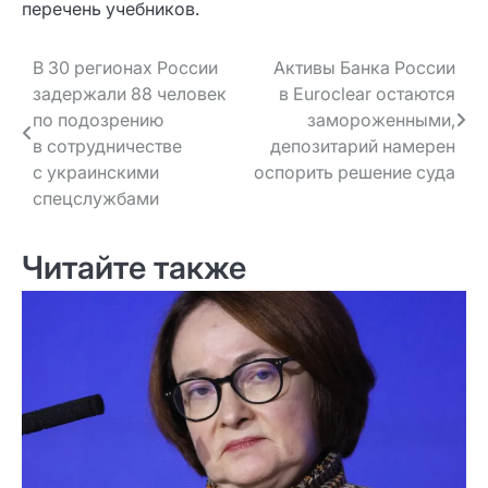
перечень учебников.
Навигация
В 30 регионах России
Активы Банка России
задержали 88 человек
в Euroclear остаются
по записям
по подозрению
замороженными,
в сотрудничестве
депозитарий намерен
с украинскими
оспорить решение суда
спецслужбами
Читайте также