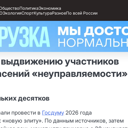
Общество
Политика
Экономика
О
Экология
Спорт
Культура
Разное
По всей России
о выдвижению участников
пасений «неуправляемости»
льких десятков
вали провести в
Госдуму
2026 года
к «новую элиту». По данным источников, затем