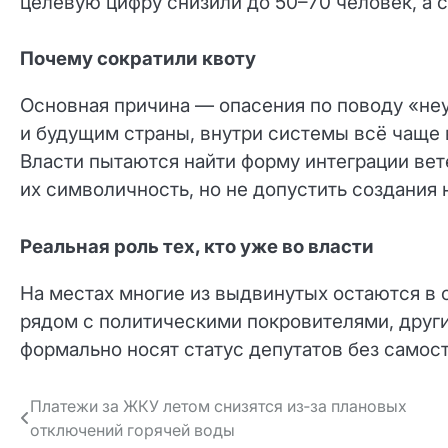
целевую цифру снизили до 50–70 человек, а 
Почему сократили квоту
Основная причина — опасения по поводу «неу
и будущим страны, внутри системы всё чаще
Власти пытаются найти форму интеграции вет
их символичность, но не допустить создания
Реальная роль тех, кто уже во власти
На местах многие из выдвинутых остаются в
рядом с политическими покровителями, други
формально носят статус депутатов без самос
Навигация
Платежи за ЖКУ летом снизятся из‑за плановых
отключений горячей воды
по записям