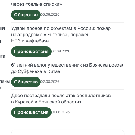
через «белые списки»
Общество
05.08.2026
ли
Удары дронов по объектам в России: пожар
на аэродроме «Энгельс», поражён
л
НПЗ и нефтебаза
Происшествия
02.08.2026
нта
61‑летний велопутешественник из Брянска доехал
до Суйфэньхэ в Китае
слены
Общество
02.08.2026
х.
Двое пострадали после атак беспилотников
в Курской и Брянской областях
Происшествия
01.08.2026