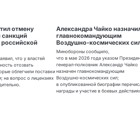
тил отмену
Александра Чайко назначи
 санкций
главнокомандующим
 российской
Воздушно‑космических си
Минобороны сообщило,
что в мае 2026 года указом Президе
явил, что у властей
генерал‑полковник Александр Чайко
ность отозвать
назначен главнокомандующим
орые облегчили поставки
Воздушно‑космических сил;
; на вопрос о лицензиях
в опубликованной биографии перечи
дительно.
награды и участие в боевых действия