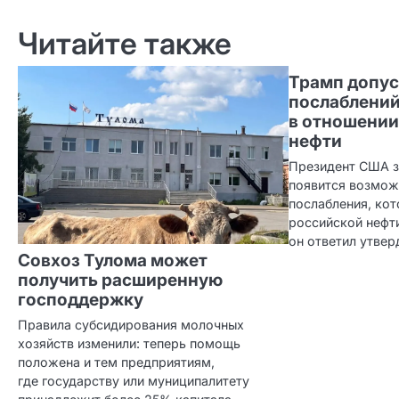
Читайте также
Трамп допус
послаблений
в отношении
нефти
Президент США за
появится возмож
послабления, кот
российской нефти
он ответил утвер
Совхоз Тулома может
получить расширенную
господдержку
Правила субсидирования молочных
хозяйств изменили: теперь помощь
положена и тем предприятиям,
где государству или муниципалитету