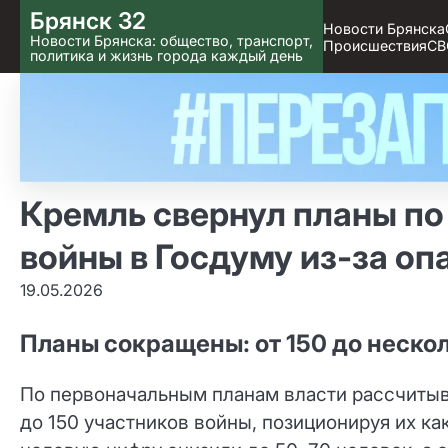
Skip
Брянск 32
Новости Брянска
to content
Новости Брянска: общество, транспорт,
Происшествия
СВ
политика и жизнь города каждый день
Кремль свернул планы п
войны в Госдуму из‑за о
19.05.2026
Планы сокращены: от 150 до неско
По первоначальным планам власти рассчиты
до 150 участников войны, позиционируя их ка