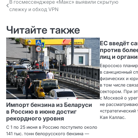
Навигация
В госмессенджере «Макс» выявили скрытую
слежку и обход VPN
по записям
Читайте также
ЕС введёт с
против боле
лиц и орган
Евросоюз планир
в санкционный с
физических и юри
в том числе связ
сектором. При э
с Москвой о уре
Импорт бензина из Беларуси
не рассматриваю
в Россию в июне достиг
«стратегический 
Кая Каллас.
рекордного уровня
С 1 по 25 июня в Россию поступило около
141 тыс. тонн белорусского бензина —