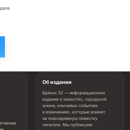
вдала
Об издании
Брянск 32 — информационное
издание о новостях, городской
жизни, ключевых событиях
и изменениях, которые влияют
на повседневную повестку
ративные
читателя. Мы публикуем
ия