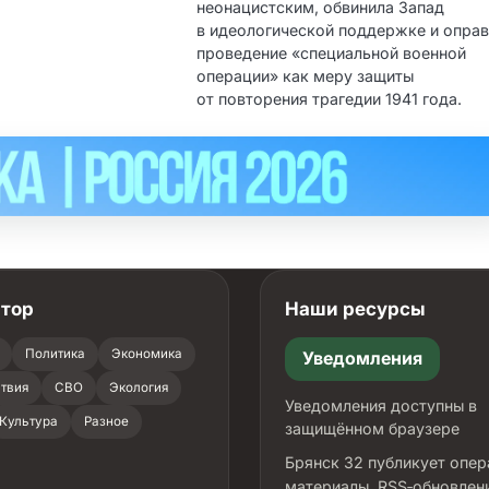
неонацистским, обвинила Запад
в идеологической поддержке и опра
проведение «специальной военной
операции» как меру защиты
от повторения трагедии 1941 года.
атор
Наши ресурсы
Политика
Экономика
Уведомления
твия
СВО
Экология
Уведомления доступны в
Культура
Разное
защищённом браузере
Брянск 32 публикует опе
материалы, RSS‑обновлен