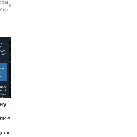
дары
ссии
ну
ции»
дство