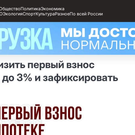
Общество
Политика
Экономика
О
Экология
Спорт
Культура
Разное
По всей России
изить первый взнос
 до 3% и зафиксировать