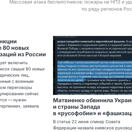
Массовая атака беспилотников: пожары на НПЗ и у
по ряду регионов Ро
анкции
е 80 новых
изаций из России
ует включить
писок свыше 80 новых
дических лиц,
анные с военным
том переговоры
гулировании сейчас
Матвиенко обвинила Украи
тся — нужен
терпение», заявила
и страны Запада
в «русофобии» и «фашиза
В статье 22 июня спикер Совета
Федерации назвала киевское руково