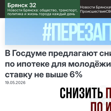
Skip
Брянск 32
Новости Брянска
to content
Новости Брянска: общество, транспорт,
Происшествия
СВ
политика и жизнь города каждый день
В Госдуме предлагают сн
по ипотеке для молодёжи
ставку не выше 6%
19.05.2026