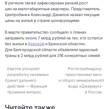
В регионе также зафиксирован резкий рост
цен на малогабаритные квартиры. Представитель
Центробанка Александр Данилов назвал текущие
цены на жильё в стране шокирующими.
В марте правительство сообщало о планах
направить около 7 млрд рублей на тех, кто остался
без жилья в
Курской
и Брянской областях.
Для Белгородской области объявляли адресный
транш в 2 млрд рублей для 316 конкретных семей.
Навигация
Европа ускоряет
Роспотребнадзор
разработку наземных
приостановил ввоз
по записям
ракет дальнего
и оборот минеральной
действия — Франция
воды «Джермук»
проявила интерес
в России
Читайте также