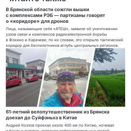
В Брянской области сожгли вышки
с комплексами РЭБ — партизаны говорят
о «коридоре» для дронов
Лица, называющие себя «АТЕШ», заявили об уничтожении
узлов связи и комплексов радиоэлектронной борьбы
в Фокино и Карачеве; по их словам, это открыло тактический
коридор для беспилотников вглубь центральных регионов.
61‑летний велопутешественник из Брянска
доехал до Суйфэньхэ в Китае
Андрей Козлов проехал около 400 км по Китаю, ночевал
в банях и палатке, встречал доброжелательных людей