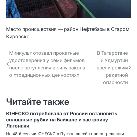
Место происшествия — район Нефтебазы в Старом
Кировске.
Навигация
Минкульт отозвал прокатные
В Татарстане
удостоверения у семи фильмов
и Удмуртии
по записям
после вступления в силу закона
ввели режим
о «традиционных ценностях»
ракетной
опасности
Читайте также
ЮНЕСКО потребовала от России остановить
сплошные рубки на Байкале и застройку
Лагонаки
На 48‑й сессии ЮНЕСКО в Пусане внесён проект решения