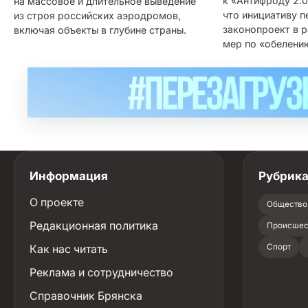
к «Антифроду 2.0
на массовое и длительное выведение
что инициативу п
из строя российских аэродромов,
законопроект в 
включая объекты в глубине страны.
мер по «обелени
Информация
Рубрик
О проекте
Общество
Редакционная политика
Происшес
Как нас читать
Спорт
Реклама и сотрудничество
Справочник Брянска