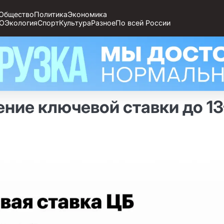
Общество
Политика
Экономика
О
Экология
Спорт
Культура
Разное
По всей России
ние ключевой ставки до 13