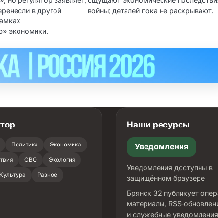
», но регулятор заявляет,
ощущают экономические последстви
еренесли в другой
войны; деталей пока не раскрывают.
рамках
ю» экономики.
атор
Наши ресурсы
Политика
Экономика
Уведомления
твия
СВО
Экология
Уведомления доступны в
Культура
Разное
защищённом браузере
Брянск 32 публикует опе
материалы, RSS‑обновлен
и служебные уведомления