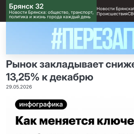
Skip
Брянск 32
Новости Брянска
to content
Новости Брянска: общество, транспорт,
Происшествия
СВ
политика и жизнь города каждый день
Рынок закладывает сниже
13,25% к декабрю
29.05.2026