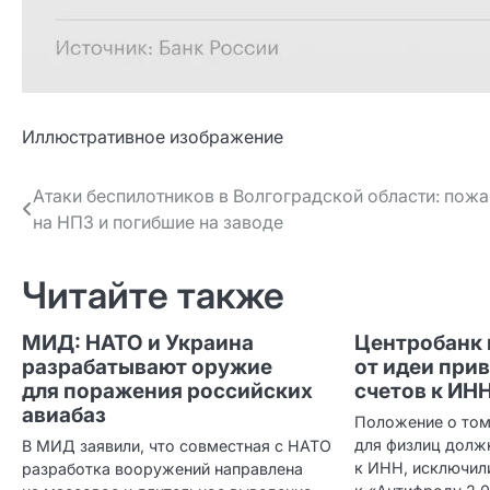
Иллюстративное изображение
Навигация
Атаки беспилотников в Волгоградской области: пож
на НПЗ и погибшие на заводе
по записям
Читайте также
МИД: НАТО и Украина
Центробанк 
разрабатывают оружие
от идеи при
для поражения российских
счетов к ИН
авиабаз
Положение о том,
для физлиц долж
В МИД заявили, что совместная с НАТО
к ИНН, исключил
разработка вооружений направлена