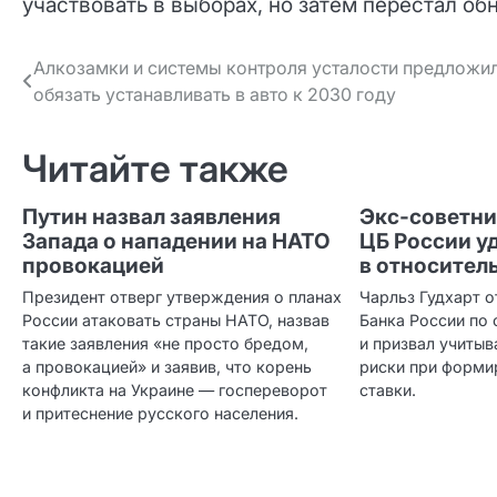
участвовать в выборах, но затем перестал об
Навигация
Алкозамки и системы контроля усталости предложи
обязать устанавливать в авто к 2030 году
по записям
Читайте также
Путин назвал заявления
Экс‑советни
Запада о нападении на НАТО
ЦБ России у
провокацией
в относител
Президент отверг утверждения о планах
Чарльз Гудхарт 
России атаковать страны НАТО, назвав
Банка России по
такие заявления «не просто бредом,
и призвал учиты
а провокацией» и заявив, что корень
риски при форми
конфликта на Украине — госпереворот
ставки.
и притеснение русского населения.