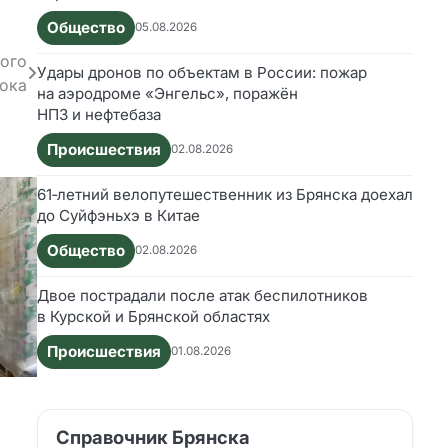
Общество
05.08.2026
ого
Удары дронов по объектам в России: пожар
лока
на аэродроме «Энгельс», поражён
НПЗ и нефтебаза
Происшествия
02.08.2026
61‑летний велопутешественник из Брянска доехал
до Суйфэньхэ в Китае
Общество
02.08.2026
Двое пострадали после атак беспилотников
в Курской и Брянской областях
Происшествия
01.08.2026
Справочник Брянска