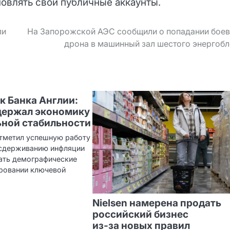
новлять свои публичные аккаунты.
ли
На Запорожской АЭС сообщили о попадании боев
дрона в машинный зал шестого энергоб
к Банка Англии:
держал экономику
ьной стабильности
отметил успешную работу
 сдерживанию инфляции
вать демографические
ровании ключевой
Nielsen намерена продать
российский бизнес
из‑за новых правил