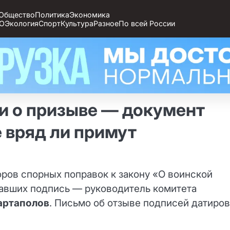
Общество
Политика
Экономика
О
Экология
Спорт
Культура
Разное
По всей России
и о призыве — документ
 вряд ли примут
оров спорных поправок к закону «О воинской
вавших подпись — руководитель комитета
артаполов
. Письмо об отзыве подписей датиро