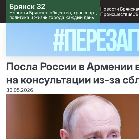
Skip
Брянск 32
Новости Брянска
to content
Новости Брянска: общество, транспорт,
Происшествия
СВ
политика и жизнь города каждый день
Посла России в Армении 
на консультации из‑за сб
30.05.2026