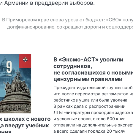
и Армении в преддверии выборов.
В Приморском крае снова урезают бюджет: «СВО» пол
допфинансирование, сокращают дороги и соцподдер
В «Эксмо‑АСТ» уволили
сотрудников,
не согласившихся с новым
цензурными правилами
Президент издательской группы сооб
что после пересмотра регламентов ч
работников ушла или была уволена.
В рамках дела о распространении
ЛГБТ‑литературы проходили задерж
х школах с нового
и условные сроки, около 600 книг
да введут учебник
отправили на дополнительные экспер
ания
а всего сделали порядка 20 тысяч