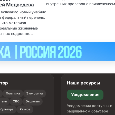
внутренних проверок с привлечением
ей Медведева
включило новый учебник
в федеральный перечень.
, что материал
 реальные жизненные
енных подростков.
атор
Наши ресурсы
Политика
Экономика
Уведомления
твия
СВО
Экология
Уведомления доступны в
Культура
Разное
защищённом браузере