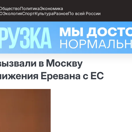
Общество
Политика
Экономика
О
Экология
Спорт
Культура
Разное
По всей России
вызвали в Москву
лижения Еревана с ЕС