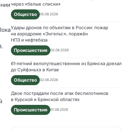
через «белые списки»
ении
Общество
05.08.2026
Удары дронов по объектам в России: пожар
Пока
на аэродроме «Энгельс», поражён
НПЗ и нефтебаза
.
Происшествия
02.08.2026
61‑летний велопутешественник из Брянска доехал
до Суйфэньхэ в Китае
Общество
02.08.2026
Двое пострадали после атак беспилотников
в Курской и Брянской областях
й
Происшествия
01.08.2026