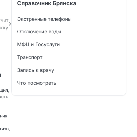
Справочник Брянска
Экстренные телефоны
учит
жку
Отключение воды
МФЦ и Госуслуги
Транспорт
Запись к врачу
и
Что посмотреть
щил,
асть
ания
тизы,