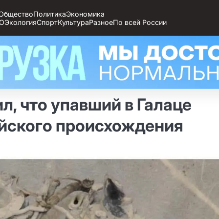
Общество
Политика
Экономика
О
Экология
Спорт
Культура
Разное
По всей России
, что упавший в Галаце
ийского происхождения