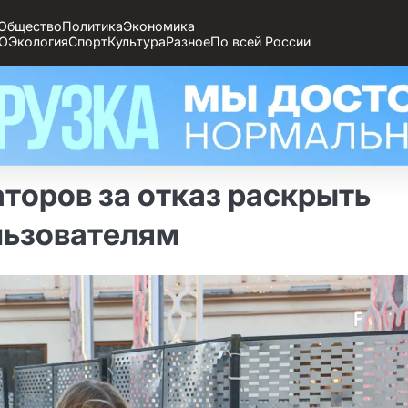
Общество
Политика
Экономика
О
Экология
Спорт
Культура
Разное
По всей России
торов за отказ раскрыть
ользователям