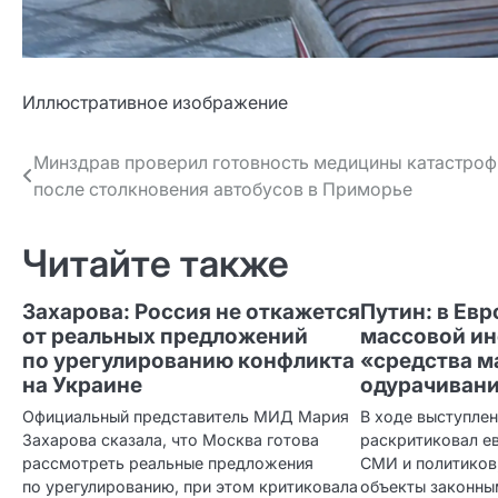
Иллюстративное изображение
Навигация
Минздрав проверил готовность медицины катастроф
после столкновения автобусов в Приморье
по записям
Читайте также
Захарова: Россия не откажется
Путин: в Евр
от реальных предложений
массовой ин
по урегулированию конфликта
«средства м
на Украине
одурачиван
Официальный представитель МИД Мария
В ходе выступлен
Захарова сказала, что Москва готова
раскритиковал е
рассмотреть реальные предложения
СМИ и политиков
по урегулированию, при этом критиковала
объекты законны