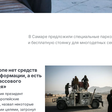
В Самаре предложили специальные парко
и бесплатную стоянку для многодетных с
опе нет средств
формации, а есть
ассового
ия»
ия президент
вропейские
, назвал некоторые
ми целями, затронул