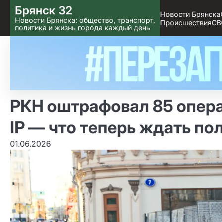
Skip
Брянск 32
Новости Брянска
to content
Новости Брянска: общество, транспорт,
Происшествия
СВ
политика и жизнь города каждый день
РКН оштрафовал 85 опера
IP — что теперь ждать п
01.06.2026