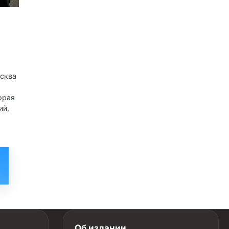
осква
орая
ий,
Об издании