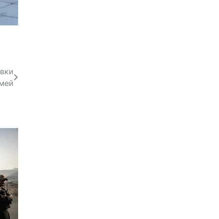
вки
емей