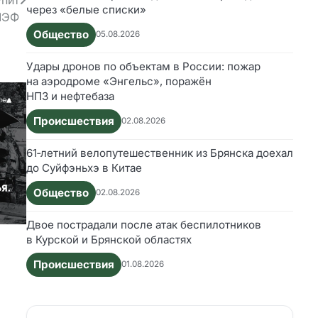
упит
через «белые списки»
МЭФ
Общество
05.08.2026
Удары дронов по объектам в России: пожар
на аэродроме «Энгельс», поражён
НПЗ и нефтебаза
Происшествия
02.08.2026
61‑летний велопутешественник из Брянска доехал
до Суйфэньхэ в Китае
Общество
02.08.2026
Двое пострадали после атак беспилотников
в Курской и Брянской областях
Происшествия
01.08.2026