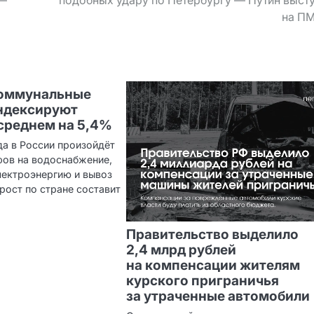
 —
подобных удару по Петербургу — Путин выст
на П
коммунальные
ндексируют
 среднем на 5,4%
да в России произойдёт
фов на водоснабжение,
электроэнергию и вывоз
рост по стране составит
Правительство выделило
2,4 млрд рублей
на компенсации жителям
курского приграничья
за утраченные автомобили