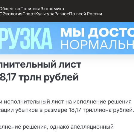
Общество
Политика
Экономика
О
Экология
Спорт
Культура
Разное
По всей России
лнительный лист
8,17 трлн рублей
и исполнительный лист на исполнение решения
сации убытков в размере 18,17 триллиона рублей.
полнение решения, однако апелляционный