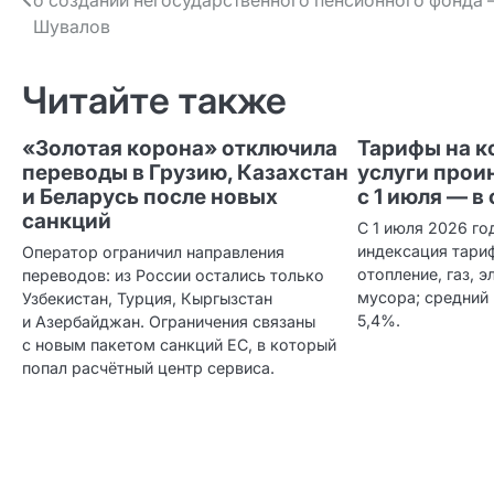
о создании негосударственного пенсионного фонда
по записям
Шувалов
Читайте также
«Золотая корона» отключила
Тарифы на 
переводы в Грузию, Казахстан
услуги прои
и Беларусь после новых
с 1 июля — в
санкций
С 1 июля 2026 го
индексация тари
Оператор ограничил направления
отопление, газ, 
переводов: из России остались только
мусора; средний 
Узбекистан, Турция, Кыргызстан
5,4%.
и Азербайджан. Ограничения связаны
с новым пакетом санкций ЕС, в который
попал расчётный центр сервиса.