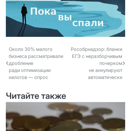
Навигация
Около 30% малого
Рособрнадзор: бланки
бизнеса рассматривали
ЕГЭ с неразборчивым
по записям
дробление
почерком
ради оптимизации
не аннулируют
налогов — опрос
автоматически
Читайте также