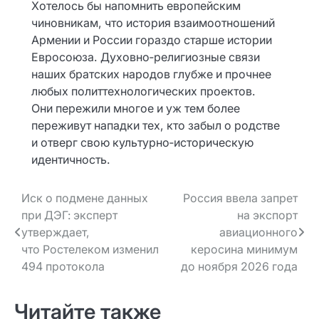
Хотелось бы напомнить европейским
чиновникам, что история взаимоотношений
Армении и России гораздо старше истории
Евросоюза. Духовно‑религиозные связи
наших братских народов глубже и прочнее
любых политтехнологических проектов.
Они пережили многое и уж тем более
переживут нападки тех, кто забыл о родстве
и отверг свою культурно‑историческую
идентичность.
Навигация
Иск о подмене данных
Россия ввела запрет
при ДЭГ: эксперт
на экспорт
по записям
утверждает,
авиационного
что Ростелеком изменил
керосина минимум
494 протокола
до ноября 2026 года
Читайте также