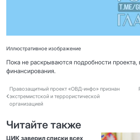
Иллюстративное изображение
Пока не раскрываются подробности проекта, 
финансирования.
Навигация
Правозащитный проект «ОВД‑инфо» признан
экстремистской и террористической
по записям
организацией
Читайте также
ЦИК заверил списки всех