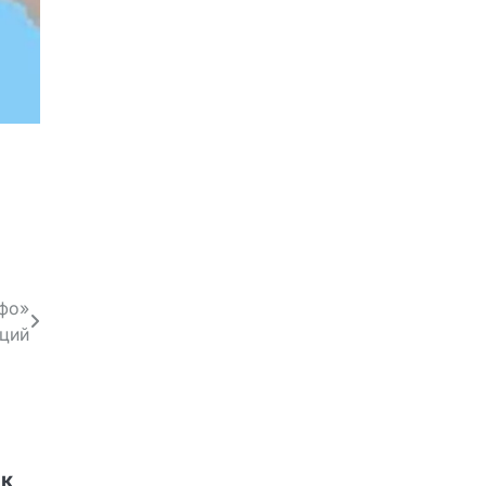
фо»
аций
нк