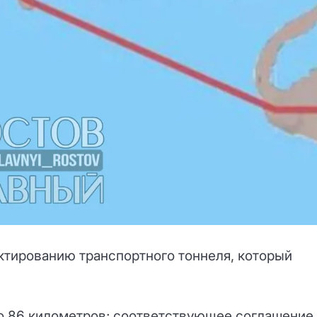
ктированию транспортного тоннеля, который
о 86 километров; соответствующее соглашение