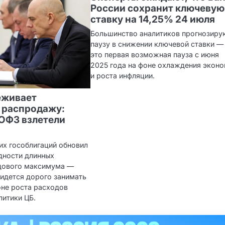
России сохранит ключевую
ставку на 14,25% 24 июля
Большинство аналитиков прогнозиру
паузу в снижении ключевой ставки —
это первая возможная пауза с июня
2025 года на фоне охлаждения экон
и роста инфляции.
еживает
 распродажу:
ОФЗ взлетели
их гособлигаций обновил
дности длинных
дового максимума —
ридется дорого занимать
фоне роста расходов
литики ЦБ.