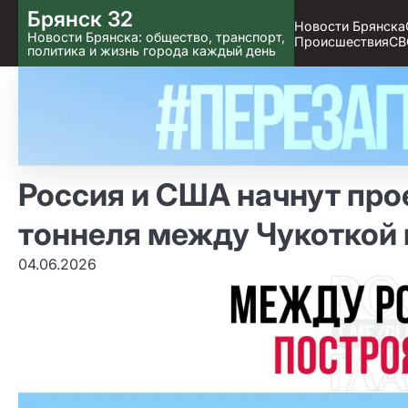
Skip
Брянск 32
Новости Брянска
to content
Новости Брянска: общество, транспорт,
Происшествия
СВ
политика и жизнь города каждый день
Россия и США начнут про
тоннеля между Чукоткой 
04.06.2026