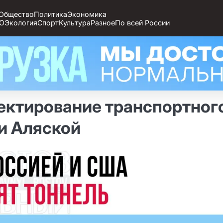
Общество
Политика
Экономика
О
Экология
Спорт
Культура
Разное
По всей России
ектирование транспортног
и Аляской