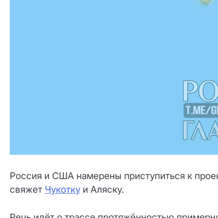
Россия и США намерены приступиться к прое
свяжет
Чукотку
и Аляску.
Речь идёт о трассе протяжённостью примерн