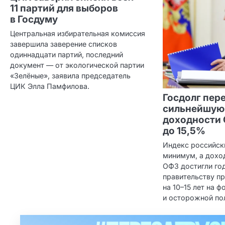
11 партий для выборов
в Госдуму
Центральная избирательная комиссия
завершила заверение списков
одиннадцати партий, последний
документ — от экологической партии
«Зелёные», заявила председатель
ЦИК Элла Памфилова.
Госдолг пер
сильнейшую
доходности 
до 15,5%
Индекс российск
минимум, а дохо
ОФЗ достигли го
правительству п
на 10–15 лет на 
и осторожной по