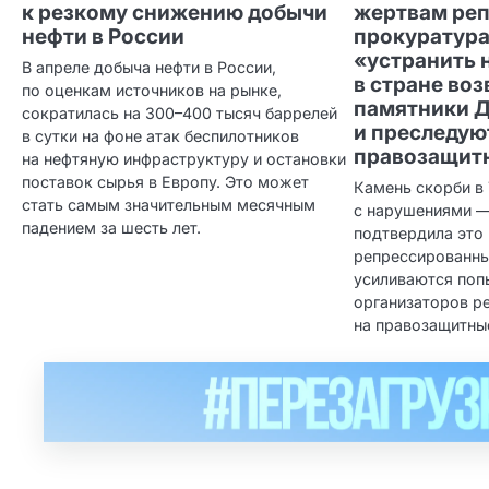
к резкому снижению добычи
жертвам ре
нефти в России
прокуратура
«устранить 
В апреле добыча нефти в России,
в стране во
по оценкам источников на рынке,
памятники 
сократилась на 300–400 тысяч баррелей
и преследую
в сутки на фоне атак беспилотников
правозащит
на нефтяную инфраструктуру и остановки
поставок сырья в Европу. Это может
Камень скорби в
стать самым значительным месячным
с нарушениями —
падением за шесть лет.
подтвердила это
репрессированны
усиливаются поп
организаторов р
на правозащитны