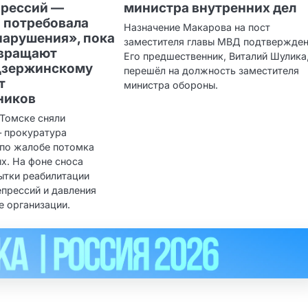
прессий —
министра внутренних дел
 потребовала
Назначение Макарова на пост
нарушения», пока
заместителя главы МВД подтвержден
звращают
Его предшественник, Виталий Шулика
Дзержинскому
перешёл на должность заместителя
т
министра обороны.
ников
 Томске сняли
 прокуратура
 по жалобе потомка
х. На фоне сноса
ытки реабилитации
епрессий и давления
е организации.