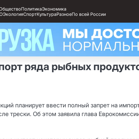
Общество
Политика
Экономика
О
Экология
Спорт
Культура
Разное
По всей России
порт ряда рыбных продукто
нкций планирует ввести полный запрет на импор
сле трески. Об этом заявила глава Еврокомисси