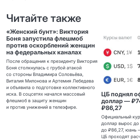
по записям
Читайте также
«Женский бунт»: Виктория
Боня запустила флешмоб
против оскорблений женщин
на федеральных каналах
После обращения к президенту Виктория
Боня столкнулась с грубой атакой
со стороны Владимира Соловьёва,
Виталия Милонова и Артемия Лебедева
и объявила о подготовке коллективного
ЦБ поднял о
иска. В соцсетях начался массовый
доллар — ₽7
флешмоб в защиту женщин
и против унижений в телеэфире.
₽86,27
Официальный кур
доллар вырос до
до ₽86,27, юань 
ЦБ проходят рас