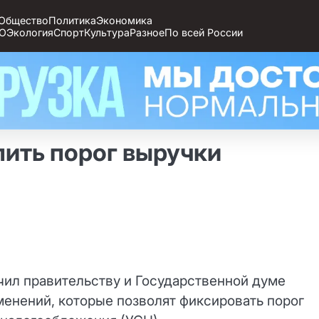
Общество
Политика
Экономика
О
Экология
Спорт
Культура
Разное
По всей России
ить порог выручки
ил правительству и Государственной думе
менений, которые позволят фиксировать порог