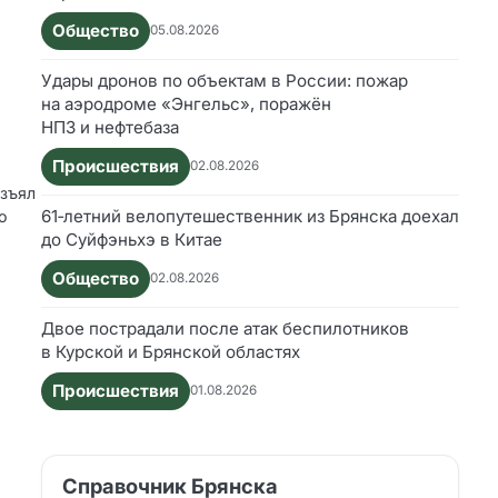
Общество
05.08.2026
Удары дронов по объектам в России: пожар
на аэродроме «Энгельс», поражён
НПЗ и нефтебаза
Происшествия
02.08.2026
изъял
61‑летний велопутешественник из Брянска доехал
о
до Суйфэньхэ в Китае
а
Общество
02.08.2026
Двое пострадали после атак беспилотников
в Курской и Брянской областях
Происшествия
01.08.2026
Справочник Брянска