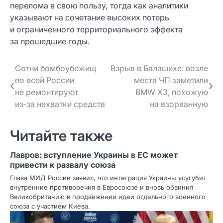
перелома в свою пользу, тогда как аналитики
указывают на сочетание высоких потерь
и ограниченного территориального эффекта
за прошедшие годы.
Навигация
Сотни бомбоубежищ
Взрыв в Балашихе: возле
по всей России
места ЧП заметили
по записям
не ремонтируют
BMW X3, похожую
из‑за нехватки средств
на взорванную
Читайте также
Лавров: вступление Украины в ЕС может
привести к развалу союза
Глава МИД России заявил, что интеграция Украины усугубит
внутренние противоречия в Евросоюзе и вновь обвинил
Великобританию в продвижении идеи отдельного военного
союза с участием Киева.