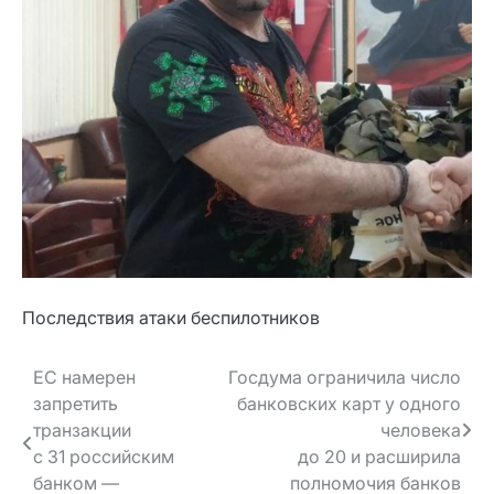
Последствия атаки беспилотников
Навигация
ЕС намерен
Госдума ограничила число
запретить
банковских карт у одного
по записям
транзакции
человека
с 31 российским
до 20 и расширила
банком —
полномочия банков