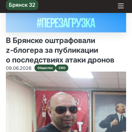
Skip
Брянск 32
to content
В Брянске оштрафовали
z‑блогера за публикации
о последствиях атаки дронов
09.06.2026
Общество
СВО