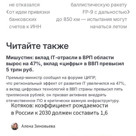
не отказался
баллистическую ракету
по записям
от идеи привязки
FP‑9 с дальностью
банковских
до 850 км — испытания могут
счетов к ИНН
начаться летом
Читайте также
Мишустин: вклад IT‑отрасли в ВРП области
вырос на 47%, вклад «цифры» в ВВП превысил
5 трлн руб.
Премьер‑министр сообщил на форуме ЦИПР,
что региональный эффект от развития IT увеличился на 47%,
а вклад цифровых технологий в ВВП страны превысил пять
триллионов рублей; он призвал активнее внедрять
отечественное ПО в критически важную инфраструктуру.