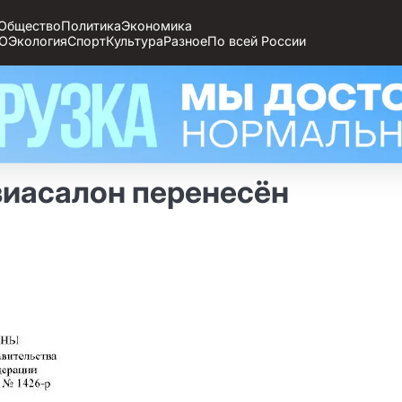
Общество
Политика
Экономика
О
Экология
Спорт
Культура
Разное
По всей России
иасалон перенесён