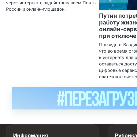
через интернет с задействованием Почты
России и онлайн‑площадок.
Путин потре
работу жиз
онлайн‑сер
при отключе
Президент Влади
что во время огр
к интернету для
оставаться дост
цифровые сервис
платежные систем
Информация
Рубрик