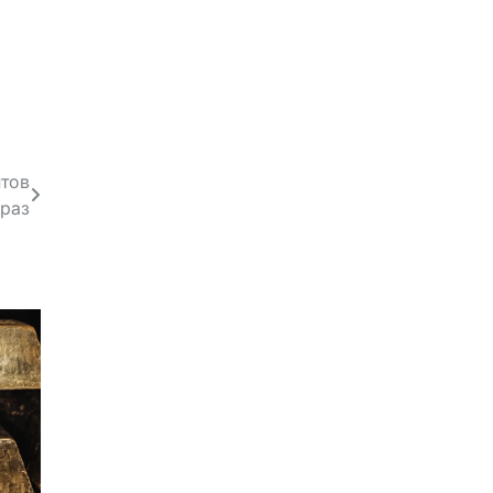
нтов
 раз