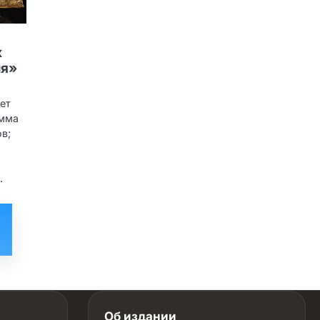
к
ля»
ет
амма
ов;
.
Об издании