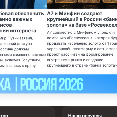
бовал обеспечить
А7 и Минфин создают
ненно важных
крупнейший в России «бан
висов
золота» на базе «Росвексе
нии интернета
А7 совместно с Минфином учредили
компанию «Росвексель», которая буд
мир Путин заявил,
продавать населению золото от 1 гр
аничений доступа
через онлайн‑платформу и сеть офис
 россиян должны
проект рассчитан на формирование
упными жизненно важные
внутреннего рынка и создание
ы, включая Госуслуги,
крупнейшего в стране «банка золота»
ы и запись к врачу.
атор
Наши ресурсы